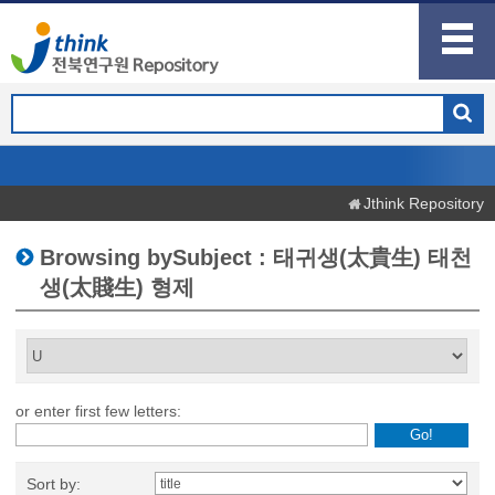
Jthink Repository
Browsing bySubject : 태귀생(太貴生) 태천
생(太賤生) 형제
or enter first few letters:
Sort by: