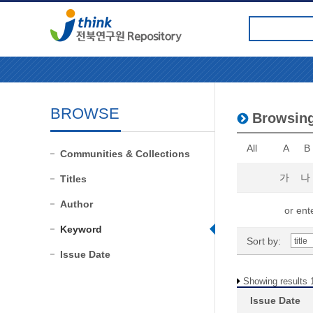
BROWSE
Browsi
All
A
B
Communities & Collections
가
나
Titles
Author
or ente
Keyword
Sort by:
Issue Date
Showing results 1
Issue Date