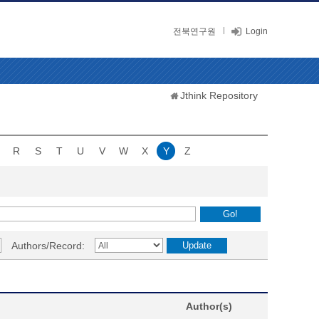
전북연구원
Login
Jthink Repository
R
S
T
U
V
W
X
Y
Z
Authors/Record:
Author(s)