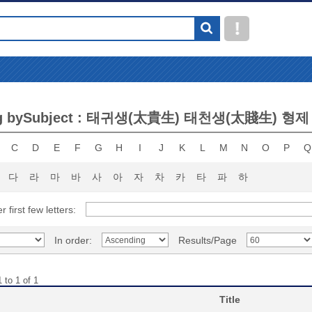
ng bySubject : 태귀생(太貴生) 태천생(太賤生) 형제
C
D
E
F
G
H
I
J
K
L
M
N
O
P
Q
다
라
마
바
사
아
자
차
카
타
파
하
r first few letters:
In order:
Results/Page
 to 1 of 1
Title