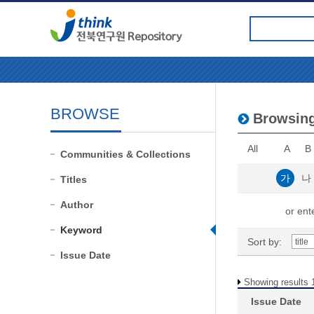
BROWSE
Browsin
All
A
B
Communities & Collections
가
나
Titles
Author
or ente
Keyword
Sort by:
Issue Date
Showing results 1
Issue Date