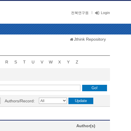
전북연구원
Login
Jthink Repository
R
S
T
U
V
W
X
Y
Z
Authors/Record:
Author(s)