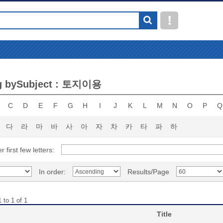
g bySubject : 토지이용
C
D
E
F
G
H
I
J
K
L
M
N
O
P
Q
다
라
마
바
사
아
자
차
카
타
파
하
r first few letters:
In order:
Results/Page
 to 1 of 1
Title