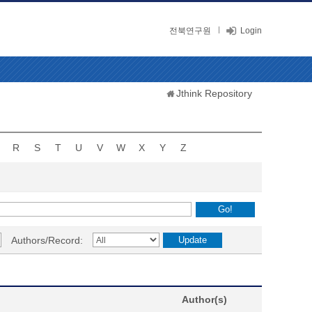
전북연구원
Login
Jthink Repository
R
S
T
U
V
W
X
Y
Z
Authors/Record:
Author(s)