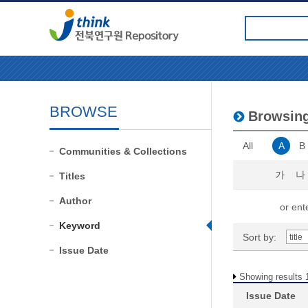
BROWSE
Browsin
All
A
B
Communities & Collections
가
나
Titles
Author
or ente
Keyword
Sort by:
Issue Date
Showing results 1
Issue Date