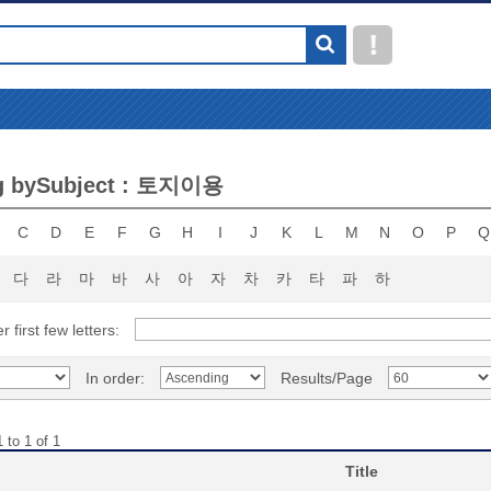
g bySubject : 토지이용
C
D
E
F
G
H
I
J
K
L
M
N
O
P
Q
다
라
마
바
사
아
자
차
카
타
파
하
r first few letters:
In order:
Results/Page
 to 1 of 1
Title