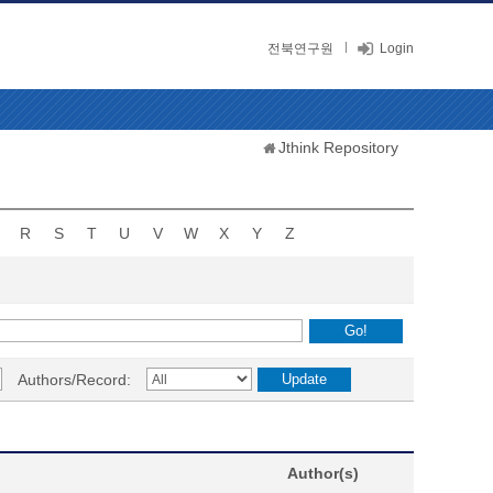
전북연구원
Login
Jthink Repository
R
S
T
U
V
W
X
Y
Z
Authors/Record:
Author(s)