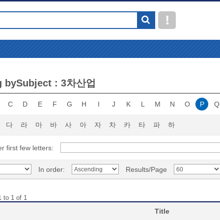
g bySubject : 3차산업
C
D
E
F
G
H
I
J
K
L
M
N
O
P
Q
다
라
마
바
사
아
자
차
카
타
파
하
r first few letters:
In order:
Results/Page
 to 1 of 1
Title