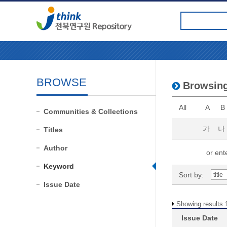
BROWSE
Browsin
All
A
B
Communities & Collections
가
나
Titles
Author
or ente
Keyword
Sort by:
Issue Date
Showing results 1
Issue Date