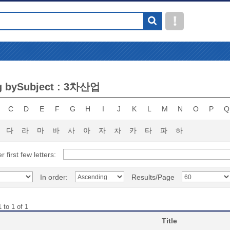
g bySubject : 3차산업
C
D
E
F
G
H
I
J
K
L
M
N
O
P
Q
다
라
마
바
사
아
자
차
카
타
파
하
r first few letters:
In order:
Results/Page
 to 1 of 1
Title