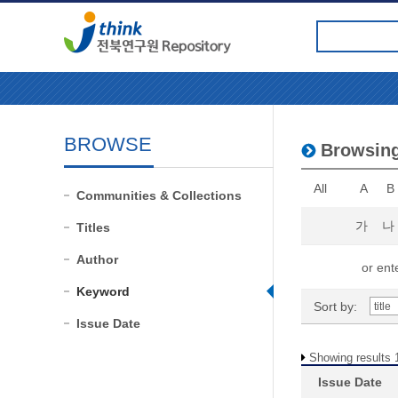
BROWSE
Browsin
All
A
B
Communities & Collections
가
나
Titles
Author
or ente
Keyword
Sort by:
Issue Date
Showing results 1
Issue Date