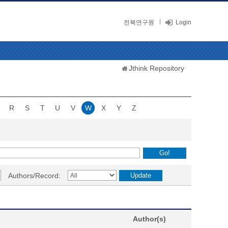
전북연구원
Login
Jthink Repository
R
S
T
U
V
W
X
Y
Z
Authors/Record:
Author(s)