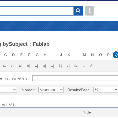
 bySubject : Fablab
C
D
E
F
G
H
I
J
K
L
M
N
O
P
Q
다
라
마
바
사
아
자
차
카
타
파
하
r first few letters:
In order:
Results/Page
 to 1 of 1
Title