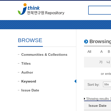
BROWSE
Browsing
All
A
B
Communities & Collections
가
나
Titles
Author
or ente
Keyword
Sort by:
Issue Date
Showing results 1
Issue Date