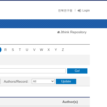
전북연구원
Login
Jthink Repository
R
S
T
U
V
W
X
Y
Z
Authors/Record:
Author(s)