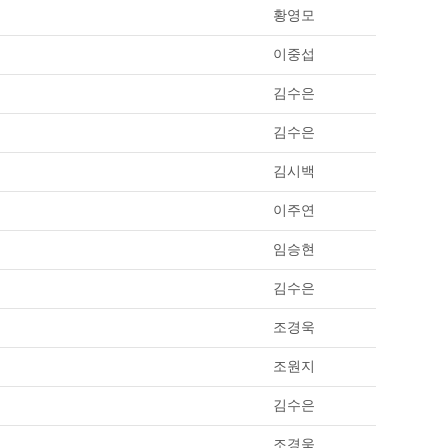
황영모
이중섭
김수은
김수은
김시백
이주연
임승현
김수은
조경욱
조원지
김수은
조경욱