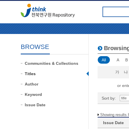
BROWSE
Browsing
All
A
B
Communities & Collections
가
나
Titles
Author
or ente
Keyword
Sort by:
Issue Date
Showing results 
Issue Date