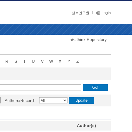
전북연구원
Login
Jthink Repository
R
S
T
U
V
W
X
Y
Z
Authors/Record:
Author(s)