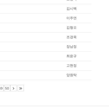
김시백
이주연
김형오
조경욱
장남정
최윤규
고현정
양원탁
49
50