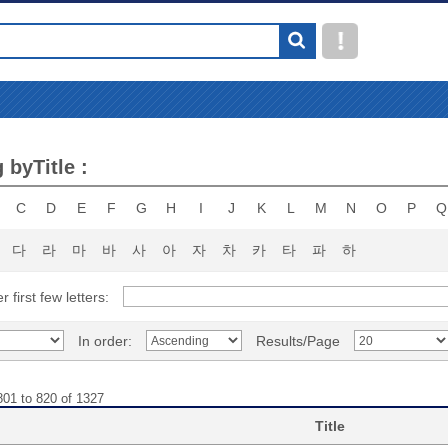
 byTitle :
C
D
E
F
G
H
I
J
K
L
M
N
O
P
Q
다
라
마
바
사
아
자
차
카
타
파
하
r first few letters:
In order:
Results/Page
801 to 820 of 1327
Title