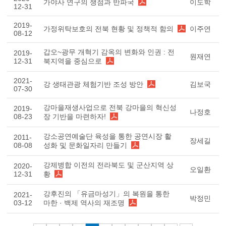
가야사 연구의 쟁점과 반파국
이도학
12-31
2019-
가정위탁보호의 전북 현황 및 정책적 함의
이주연
08-12
갑오~광무 개혁기 감옥의 변화와 인권 : 전
2019-
원재연
12-31
북지역을 중심으로
2021-
강 생태관광 체험기반 조성 방안
김보국
07-30
강마을재생사업으로 전북 강마을의 혁신성
2019-
나정호
08-23
장 기반을 마련하자!
강소공연예술단 육성을 통한 공연시장 활
2011-
장세길
08-08
성화 및 문화일자리 만들기
강제병합 이전의 전라북도 및 군산지역 상
2020-
오일환
12-31
황
강후진의 「유금마성기」의 복원을 통한
2021-
박정민
03-12
마한 · 백제 역사의 재조명