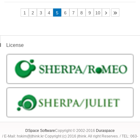
1
2
3
4
5
6
7
8
9
10
License
DSpace Software
Copyright © 2002-2016
Duraspace
/ E-Mail: hskim@jthink.kr Copyright (c) 2016 jthink. All right Reserves. / TEL: 063-