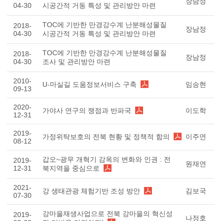
장남정
04-30
시공간적 거동 특성 및 관리방안 마련
TOC에 기반한 만경강수계 난분해성물질
2018-
장남정
04-30
시공간적 거동 특성 및 관리방안 마련
TOC에 기반한 만경강수계 난분해성물질
2018-
장남정
04-30
조사 및 관리방안 마련
2010-
U-마실길 도움정보서비스 구축
임승현
09-13
2020-
가야사 연구의 쟁점과 반파국
이도학
12-31
2019-
가정위탁보호의 전북 현황 및 정책적 함의
이주연
08-12
갑오~광무 개혁기 감옥의 변화와 인권 : 전
2019-
원재연
12-31
북지역을 중심으로
2021-
강 생태관광 체험기반 조성 방안
김보국
07-30
강마을재생사업으로 전북 강마을의 혁신성
2019-
나정호