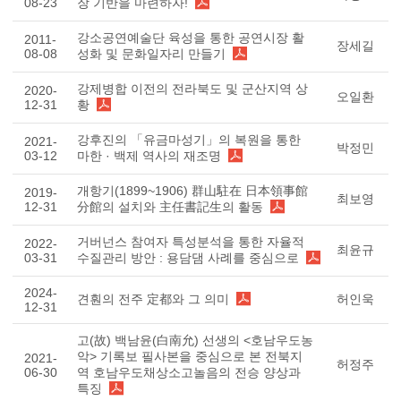
08-23
장 기반을 마련하자!
강소공연예술단 육성을 통한 공연시장 활
2011-
장세길
08-08
성화 및 문화일자리 만들기
강제병합 이전의 전라북도 및 군산지역 상
2020-
오일환
12-31
황
강후진의 「유금마성기」의 복원을 통한
2021-
박정민
03-12
마한 · 백제 역사의 재조명
개항기(1899~1906) 群山駐在 日本領事館
2019-
최보영
12-31
分館의 설치와 主任書記生의 활동
거버넌스 참여자 특성분석을 통한 자율적
2022-
최윤규
03-31
수질관리 방안 : 용담댐 사례를 중심으로
2024-
견훤의 전주 定都와 그 의미
허인욱
12-31
고(故) 백남윤(白南允) 선생의 <호남우도농
악> 기록보 필사본을 중심으로 본 전북지
2021-
허정주
06-30
역 호남우도채상소고놀음의 전승 양상과
특징