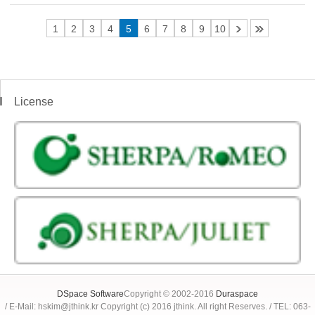
1
2
3
4
5
6
7
8
9
10
License
DSpace Software
Copyright © 2002-2016
Duraspace
/ E-Mail: hskim@jthink.kr Copyright (c) 2016 jthink. All right Reserves. / TEL: 063-