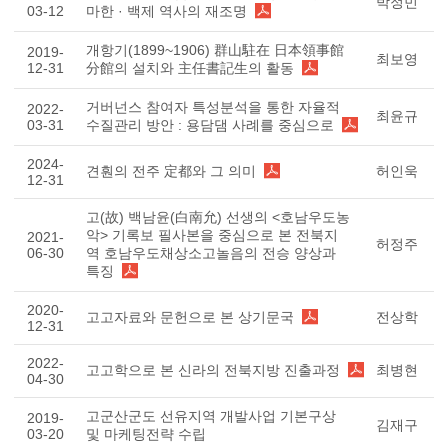
박정민
03-12
마한 · 백제 역사의 재조명
개항기(1899~1906) 群山駐在 日本領事館
2019-
최보영
12-31
分館의 설치와 主任書記生의 활동
거버넌스 참여자 특성분석을 통한 자율적
2022-
최윤규
03-31
수질관리 방안 : 용담댐 사례를 중심으로
2024-
견훤의 전주 定都와 그 의미
허인욱
12-31
고(故) 백남윤(白南允) 선생의 <호남우도농
악> 기록보 필사본을 중심으로 본 전북지
2021-
허정주
06-30
역 호남우도채상소고놀음의 전승 양상과
특징
2020-
고고자료와 문헌으로 본 상기문국
전상학
12-31
2022-
고고학으로 본 신라의 전북지방 진출과정
최병현
04-30
고군산군도 선유지역 개발사업 기본구상
2019-
김재구
03-20
및 마케팅전략 수립