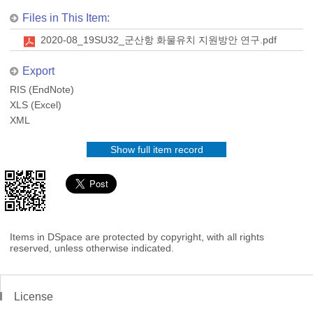
Files in This Item:
2020-08_19SU32_군산항 화물유치 지원방안 연구.pdf
Export
RIS (EndNote)
XLS (Excel)
XML
Show full item record
Items in DSpace are protected by copyright, with all rights
reserved, unless otherwise indicated.
License