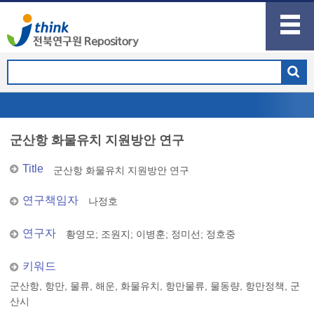
군산항 화물유치 지원방안 연구
Title
군산항 화물유치 지원방안 연구
연구책임자
나정호
연구자
황영모
;
조원지
;
이병훈
;
정미선
;
정호중
키워드
군산항, 항만, 물류, 해운, 화물유치, 항만물류, 물동량, 항만정책, 군
산시