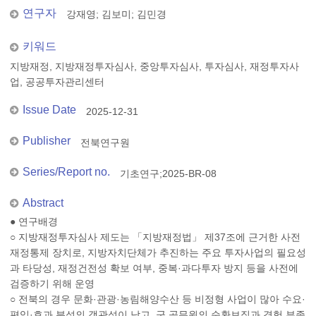
연구자
강재영
;
김보미
;
김민경
키워드
지방재정, 지방재정투자심사, 중앙투자심사, 투자심사, 재정투자사
업, 공공투자관리센터
Issue Date
2025-12-31
Publisher
전북연구원
Series/Report no.
기초연구;2025-BR-08
Abstract
● 연구배경
○ 지방재정투자심사 제도는 「지방재정법」 제37조에 근거한 사전
재정통제 장치로, 지방자치단체가 추진하는 주요 투자사업의 필요성
과 타당성, 재정건전성 확보 여부, 중복·과다투자 방지 등을 사전에
검증하기 위해 운영
○ 전북의 경우 문화·관광·농림해양수산 등 비정형 사업이 많아 수요·
편익·효과 분석의 객관성이 낮고, 군 공무원의 순환보직과 경험 부족