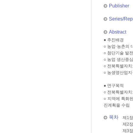
Publisher
Series/Repo
Abstract
● 추진배경
○ 농업·농촌의
○ 첨단기술 발
○ 농업 생산중
○ 전북특별자치
○ 농생명산업지
● 연구목적
○ 전북특별자치
○ 지역에 특화
진계획을 수립
목차
제1장
제2장
제3