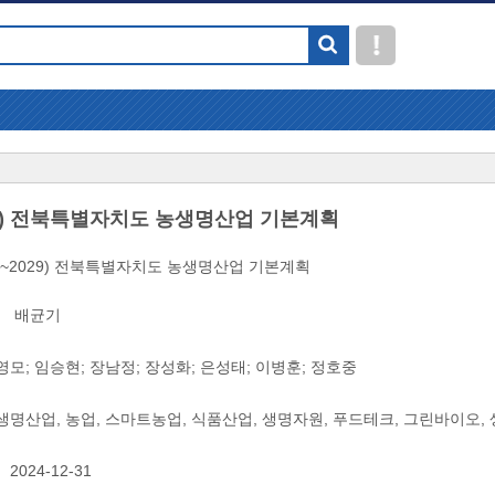
029) 전북특별자치도 농생명산업 기본계획
25~2029) 전북특별자치도 농생명산업 기본계획
배균기
영모
;
임승현
;
장남정
;
장성화
;
은성태
;
이병훈
;
정호중
생명산업, 농업, 스마트농업, 식품산업, 생명자원, 푸드테크, 그린바이오,
2024-12-31