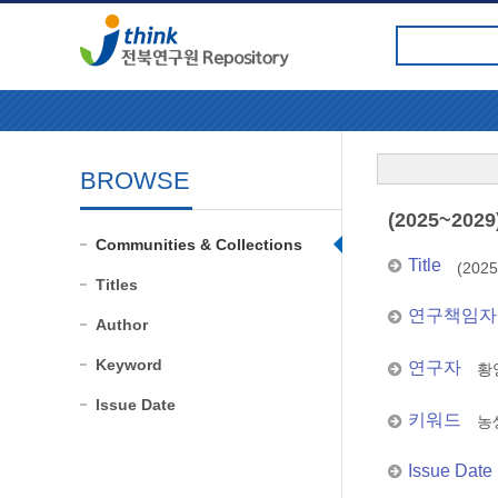
BROWSE
(2025~2
Communities & Collections
Title
(20
Titles
연구책임자
Author
Keyword
연구자
황
Issue Date
키워드
농
Issue Date