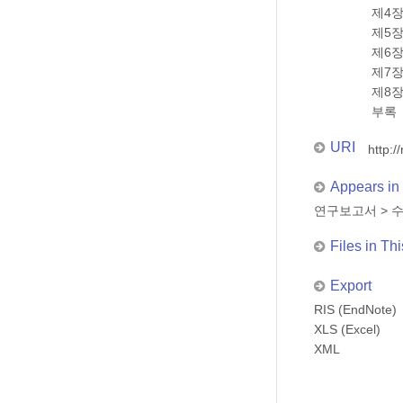
제4
제5
제6장
제7
제8
부록
URI
http:/
Appears in 
연구보고서
>
Files in Thi
Export
RIS (EndNote)
XLS (Excel)
XML