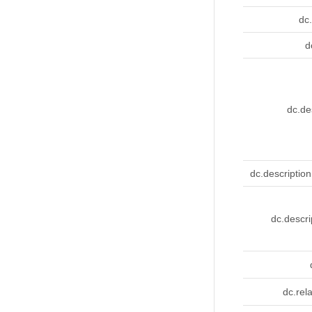
dc.
d
dc.de
dc.description
dc.descri
dc.rela