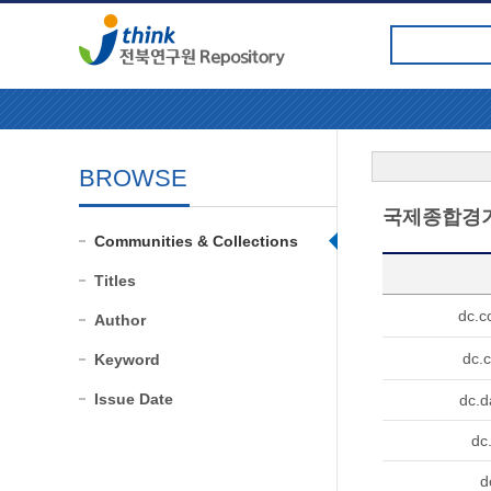
BROWSE
국제종합경기
Communities & Collections
Titles
dc.c
Author
dc.c
Keyword
Issue Date
dc.d
dc
d