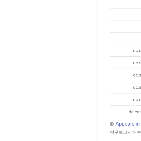
dc.
dc.
dc.
dc.
dc.
dc.con
Appears in 
연구보고서
>