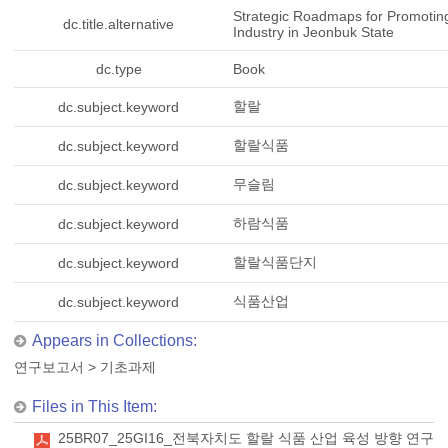
Strategic Roadmaps for Promotin
dc.title.alternative
Industry in Jeonbuk State
dc.type
Book
할랄
dc.subject.keyword
할랄식품
dc.subject.keyword
무슬림
dc.subject.keyword
하람식품
dc.subject.keyword
할랄식품단지
dc.subject.keyword
식품산업
dc.subject.keyword
Appears in Collections:
연구보고서
>
기초과제
Files in This Item:
25BR07_25GI16_전북자치도 할랄 식품 산업 육성 방향 연구