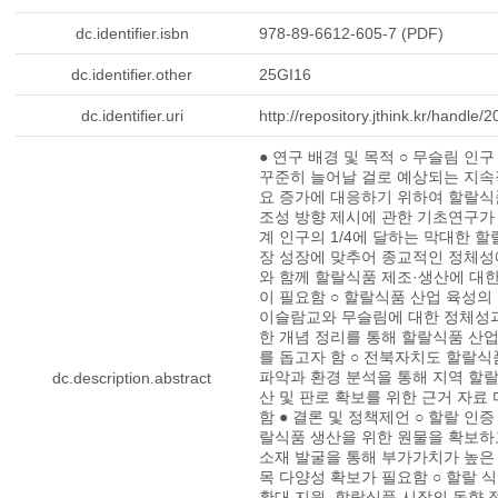
dc.identifier.isbn
978-89-6612-605-7 (PDF)
dc.identifier.other
25GI16
dc.identifier.uri
http://repository.jthink.kr/handle
● 연구 배경 및 목적 ○ 무슬림 인
꾸준히 늘어날 걸로 예상되는 지속
요 증가에 대응하기 위하여 할랄식
조성 방향 제시에 관한 기초연구가 
계 인구의 1/4에 달하는 막대한 
장 성장에 맞추어 종교적인 정체성
와 함께 할랄식품 제조·생산에 대
이 필요함 ○ 할랄식품 산업 육성의
이슬람교와 무슬림에 대한 정체성과
한 개념 정리를 통해 할랄식품 산업
를 돕고자 함 ○ 전북자치도 할랄식
파악과 환경 분석을 통해 지역 할
dc.description.abstract
산 및 판로 확보를 위한 근거 자료
함 ● 결론 및 정책제언 ○ 할랄 인
랄식품 생산을 위한 원물을 확보하
소재 발굴을 통해 부가가치가 높은
목 다양성 확보가 필요함 ○ 할랄 
확대 지원, 할랄식품 시장의 동향 