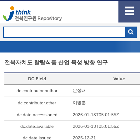
전북자치도 할랄식품 산업 육성 방향 연구
DC Field
Value
은성태
dc.contributor.author
이병훈
dc.contributor.other
dc.date.accessioned
2026-01-13T05:01:55Z
dc.date.available
2026-01-13T05:01:55Z
dc.date.issued
2025-12-31