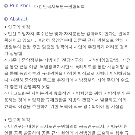
Publisher
대한민국시도연구원협의회
Abstract
● 연구의 배경
○ 민선 지방자치 30주년을 맞아 자치분권을 강화해야 한다는 인식이
확산하고 있으나, 여전히 중앙정부에 집중된 규제 권한으로 인해 지
방정부의 현장·주민 맞춤형 정책이나 사업이 추진되기 어려운 경우
가 상당함
○ 기존에 중앙정부는 지방이양 전담기구와 「지방이양일괄법」제정
을 통한 균등 이양, 특별광역자치단체·특례제도를 통한 차등이양 등
을 통해 중앙정부의 규제권한을 다양한 방식으로 지방에 이양해왔으
나, 여전히 중앙정부 주도로 추진되어 지방정부와 지역 주민의 수요
가 충분히 반영되지 못함
○ 더 고도화된 자치분권과 효율적인 지방행정을 위해 지방정부가 운
용하는 것이 바람직한 규제권한을 지방의 관점에서 발굴하고 이의
효과적 이양을 추진하기 위한 노력이 적극 경주되어야 할 시점임
● 연구의 목적
○ 이 연구는 대한민국시도연구원협의회 공동연구로서, 지방규제현
안을 공동 발굴하여 공동 규제 현안의 개선방안을 도출하며 향후 규