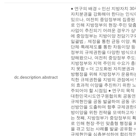
● 연구의 배경 ○ 민선 지방자치 3
자치분권을 강화해야 한다는 인식
있으나, 여전히 중앙정부에 집중된
로 인해 지방정부의 현장·주민 맞
사업이 추진되기 어려운 경우가 상
에 중앙정부는 지방이양 전담기구
일괄법」제정을 통한 균등 이양, 
단체·특례제도를 통한 차등이양 등
정부의 규제권한을 다양한 방식으로
양해왔으나, 여전히 중앙정부 주도
지방정부와 지역 주민의 수요가 충
지 못함 ○ 더 고도화된 자치분권과
방행정을 위해 지방정부가 운용하는
dc.description.abstract
직한 규제권한을 지방의 관점에서 
의 효과적 이양을 추진하기 위한 노
주되어야 할 시점임 ● 연구의 목적 
대한민국시도연구원협의회 공동연
규제현안을 공동 발굴하여 공동 규
선방안을 도출하며 향후 규제권한의
방이양을 위한 전략을 모색하고자 함
는 첫째, 지방정부가 중앙정부의 
로 인해 현장·주민 맞춤형 행정을
을 겪고 있는 사례를 발굴·공유함 ○
규제현안을 심층분석하여 합리적인