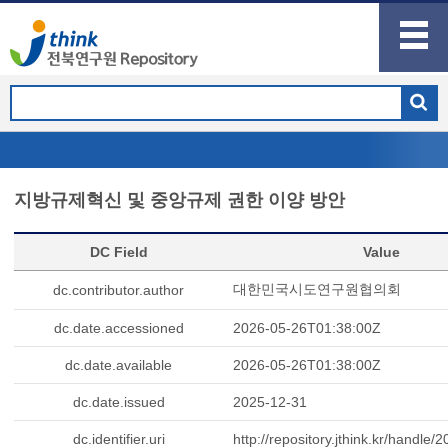
지방규제혁신 및 중앙규제 권한 이양 방안
DC Field
Value
대한민국시도연구원협의회
dc.contributor.author
dc.date.accessioned
2026-05-26T01:38:00Z
dc.date.available
2026-05-26T01:38:00Z
dc.date.issued
2025-12-31
dc.identifier.uri
http://repository.jthink.kr/handle