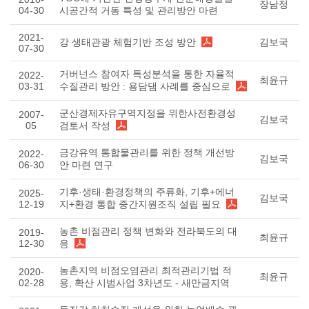
장남정
04-30
시공간적 거동 특성 및 관리방안 마련
2021-
강 생태관광 체험기반 조성 방안
김보국
07-30
거버넌스 참여자 특성분석을 통한 자율적
2022-
최윤규
03-31
수질관리 방안 : 용담댐 사례를 중심으로
군산경제자유구역지정을 위한사전환경성
2007-
김보국
05
검토서 작성
금강유역 통합물관리를 위한 정책 개선방
2022-
김보국
06-30
안 마련 연구
기후·생태·환경정책의 주류화, 기후+에너
2025-
김보국
12-19
지+환경 통합 중간지원조직 설립 필요
농촌 비점관리 정책 변화와 전라북도의 대
2019-
최윤규
12-30
응
농촌지역 비점오염관리 최적관리기법 적
2020-
최윤규
02-28
용, 확산 시범사업 3차년도 - 새만금지역