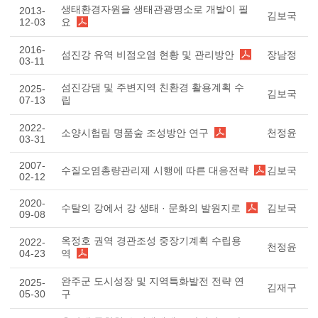
생태환경자원을 생태관광명소로 개발이 필
2013-
김보국
12-03
요
2016-
섬진강 유역 비점오염 현황 및 관리방안
장남정
03-11
섬진강댐 및 주변지역 친환경 활용계획 수
2025-
김보국
07-13
립
2022-
소양시험림 명품숲 조성방안 연구
천정윤
03-31
2007-
수질오염총량관리제 시행에 따른 대응전략
김보국
02-12
2020-
수탈의 강에서 강 생태 · 문화의 발원지로
김보국
09-08
옥정호 권역 경관조성 중장기계획 수립용
2022-
천정윤
04-23
역
완주군 도시성장 및 지역특화발전 전략 연
2025-
김재구
05-30
구