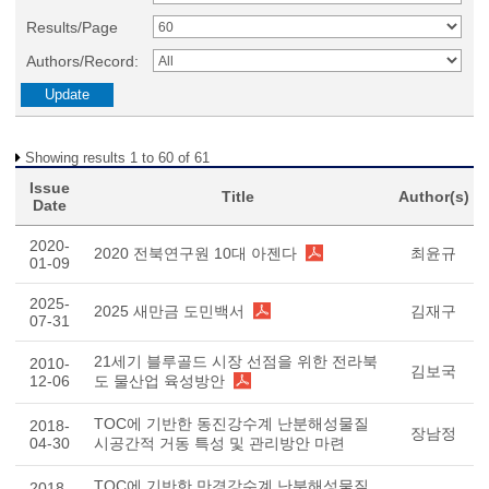
Results/Page
Authors/Record:
Showing results 1 to 60 of 61
Issue
Title
Author(s)
Date
2020-
2020 전북연구원 10대 아젠다
최윤규
01-09
2025-
2025 새만금 도민백서
김재구
07-31
21세기 블루골드 시장 선점을 위한 전라북
2010-
김보국
12-06
도 물산업 육성방안
TOC에 기반한 동진강수계 난분해성물질
2018-
장남정
04-30
시공간적 거동 특성 및 관리방안 마련
TOC에 기반한 만경강수계 난분해성물질
2018-