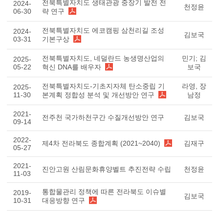
전북특별자치도 생태관광 중장기 발전 전
2024-
천정윤
06-30
략 연구
전북특별자치도 에코캠핑 삼천리길 조성
2024-
김보국
03-31
기본구상
전북특별자치도, 네덜란드 농생명산업의
민기; 김
2025-
05-22
혁신 DNA를 배우자
보국
전북특별자치도-기초지자체 탄소중립 기
라영, 장
2025-
11-30
본계획 정합성 분석 및 개선방안 연구
남정
2021-
전주천 국가하천구간 수질개선방안 연구
김보국
09-14
2022-
제4차 전라북도 종합계획 (2021~2040)
김재구
05-27
2021-
진안고원 산림문화휴양벨트 추진전략 수립
천정윤
11-03
통합물관리 정책에 따른 전라북도 이슈별
2019-
김보국
10-31
대응방향 연구