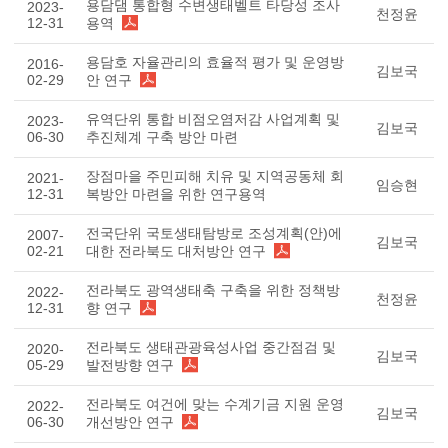
용담댐 통합형 수변생태벨트 타당성 조사
2023-
천정윤
12-31
용역
용담호 자율관리의 효율적 평가 및 운영방
2016-
김보국
02-29
안 연구
유역단위 통합 비점오염저감 사업계획 및
2023-
김보국
06-30
추진체계 구축 방안 마련
장점마을 주민피해 치유 및 지역공동체 회
2021-
임승현
12-31
복방안 마련을 위한 연구용역
전국단위 국토생태탐방로 조성계획(안)에
2007-
김보국
02-21
대한 전라북도 대처방안 연구
전라북도 광역생태축 구축을 위한 정책방
2022-
천정윤
12-31
향 연구
전라북도 생태관광육성사업 중간점검 및
2020-
김보국
05-29
발전방향 연구
전라북도 여건에 맞는 수계기금 지원 운영
2022-
김보국
06-30
개선방안 연구