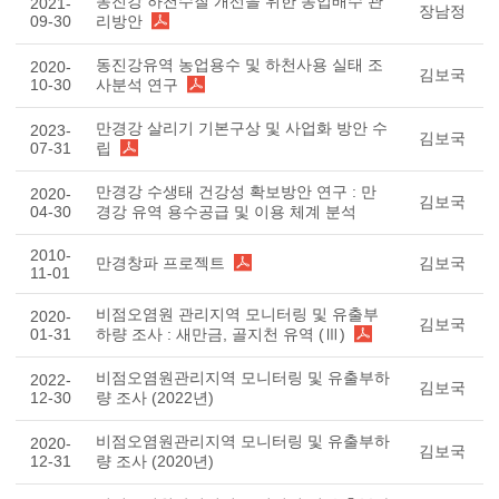
동진강 하천수질 개선을 위한 농업배수 관
2021-
장남정
09-30
리방안
동진강유역 농업용수 및 하천사용 실태 조
2020-
김보국
10-30
사분석 연구
만경강 살리기 기본구상 및 사업화 방안 수
2023-
김보국
07-31
립
만경강 수생태 건강성 확보방안 연구 : 만
2020-
김보국
04-30
경강 유역 용수공급 및 이용 체계 분석
2010-
만경창파 프로젝트
김보국
11-01
비점오염원 관리지역 모니터링 및 유출부
2020-
김보국
01-31
하량 조사 : 새만금, 골지천 유역 (Ⅲ)
비점오염원관리지역 모니터링 및 유출부하
2022-
김보국
12-30
량 조사 (2022년)
비점오염원관리지역 모니터링 및 유출부하
2020-
김보국
12-31
량 조사 (2020년)