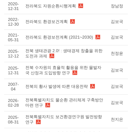
2020-
전라북도 자원순환시행계획
장남정
12-31
2022-
전라북도 환경보건계획
김보국
12-30
2021-
전라북도 환경보전계획 (2021~2030)
김보국
05-31
전북 생태관광 2.0! : 생태경제 창출을 위한
2025-
천정윤
12-12
도전과 과제
전북 수자원의 효율적 활용을 위한 물발자
2025-
김보국
12-31
국 산정과 도입방향 연구
2007-
전북의 황사 발생에 따른 대응전략
김보국
04
전북특별자치도 물순환 관리체계 구축방안
2026-
김보국
02-28
마련 연구
전북특별자치도 보건환경연구원 발전방향
2025-
천지은
08-31
연구